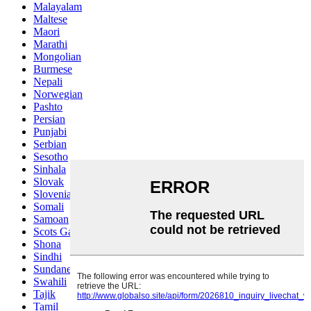
Malayalam
Maltese
Maori
Marathi
Mongolian
Burmese
Nepali
Norwegian
Pashto
Persian
Punjabi
Serbian
Sesotho
Sinhala
Slovak
Slovenian
Somali
Samoan
Scots Gaelic
Shona
Sindhi
Sundanese
Swahili
Tajik
Tamil