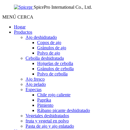
SpicePro International Co., Ltd.
MENÚ
CERCA
Hogar
Productos
Ajo deshidratado
Copos de ajo
Gránulos de ajo
Polvo de ajo
Cebolla deshidratada
Hojuelas de cebolla
Gránulos de cebolla
Polvo de cebolla
Ajo fresco
Ajo pelado
Especias
Chile rojo caliente
Paprika
Pimiento
Rábano picante deshidratado
Vegetales deshidratados
fruta y vegetal en polvo
Pasta de ajo y ajo enlatado