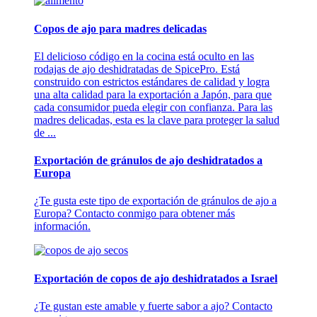
Copos de ajo para madres delicadas
El delicioso código en la cocina está oculto en las
rodajas de ajo deshidratadas de SpicePro. Está
construido con estrictos estándares de calidad y logra
una alta calidad para la exportación a Japón, para que
cada consumidor pueda elegir con confianza. Para las
madres delicadas, esta es la clave para proteger la salud
de ...
Exportación de gránulos de ajo deshidratados a
Europa
¿Te gusta este tipo de exportación de gránulos de ajo a
Europa? Contacto conmigo para obtener más
información.
Exportación de copos de ajo deshidratados a Israel
¿Te gustan este amable y fuerte sabor a ajo? Contacto