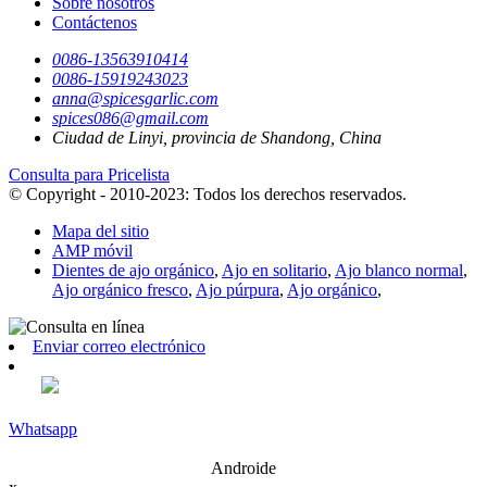
Sobre nosotros
Contáctenos
0086-13563910414
0086-15919243023
anna@spicesgarlic.com
spices086@gmail.com
Ciudad de Linyi, provincia de Shandong, China
Consulta para Pricelista
© Copyright - 2010-2023: Todos los derechos reservados.
Mapa del sitio
AMP móvil
Dientes de ajo orgánico
,
Ajo en solitario
,
Ajo blanco normal
,
Ajo orgánico fresco
,
Ajo púrpura
,
Ajo orgánico
,
Enviar correo electrónico
Whatsapp
Androide