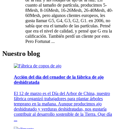
cuanto al tamaño de partícula, producimos 5-
8Mesh, 8-16Mesh, 16-26Mesh, 26-40Mesh, 40-
60Mesh, pero algunos clientes europeos, les
gusta llamar G5, G4, G3, G2, G1. en 2006, no
sabía que era el tamaño de las partículas. Pensé
que era el nivel de calidad, y pensé que G era la
calificación. También perdí un cliente por esto.
Pero Fortunat ...
Nuestro blog
Acción del día del cenador de la fábrica de ajo
deshidratada
El 12 de marzo es el Día del Arbor de China, nuestro
fábrica organizó trabajadores para plantar árboles
temprano en la mañana. Aunque producimos ajo
deshidratado y verduras deshidratadas, nos gustaría
contribuir al desarrollo sostenible de la Tierra. Que día
...